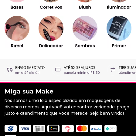
ENVIO IMEDIATO
ATÉ 5X SEM JUROS
TIRE SUA
em até 1 dia útil
parcela mínima R$ 50
atendiment
Miga sua Make
Nós somos uma loja especializada em maquiagens de
diversas marcas. Aqui você vai encontrar variedade, preço
justo e atendimento que você merece. Seja bem vinda!