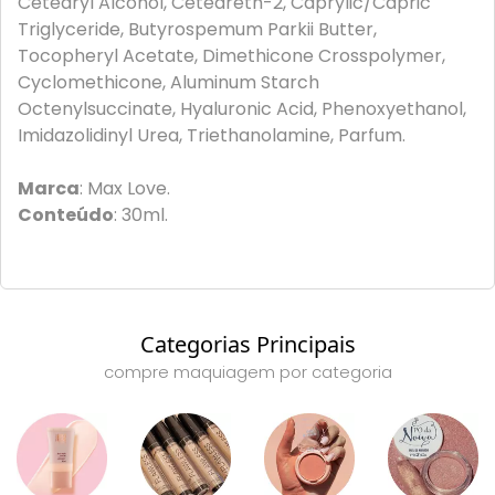
Cetearyl Alcohol, Ceteareth-2, Caprylic/Capric
Triglyceride, Butyrospemum Parkii Butter,
Tocopheryl Acetate, Dimethicone Crosspolymer,
Cyclomethicone, Aluminum Starch
Octenylsuccinate, Hyaluronic Acid, Phenoxyethanol,
Imidazolidinyl Urea, Triethanolamine, Parfum.
Marca
: Max Love.
Conteúdo
: 30ml.
Categorias Principais
compre maquiagem por categoria