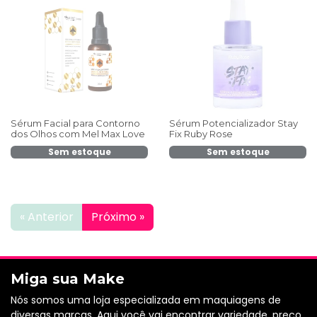
Sérum Facial para Contorno
Sérum Potencializador Stay
dos Olhos com Mel Max Love
Fix Ruby Rose
Sem estoque
Sem estoque
« Anterior
Próximo »
Miga sua Make
Nós somos uma loja especializada em maquiagens de
diversas marcas. Aqui você vai encontrar variedade, preço