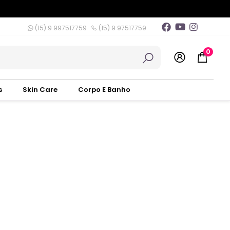
(15) 9 997517759
(15) 9 97517759
0
s
Skin Care
Corpo E Banho