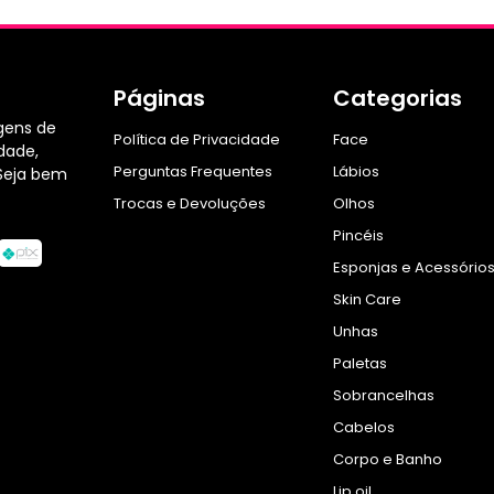
Páginas
Categorias
gens de
Política de Privacidade
Face
dade,
Perguntas Frequentes
Lábios
Seja bem
Trocas e Devoluções
Olhos
Pincéis
Esponjas e Acessório
Skin Care
Unhas
Paletas
Sobrancelhas
Cabelos
Corpo e Banho
Lip oil