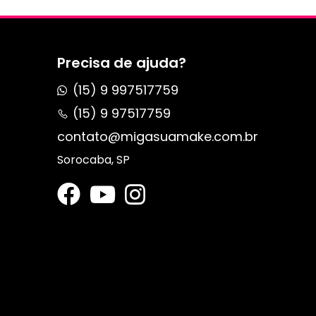
Precisa de ajuda?
(15) 9 997517759
(15) 9 97517759
contato@migasuamake.com.br
Sorocaba, SP
s