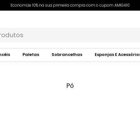
Economize 10% na sua primeira compra com o cupom AMIGA10
ncéis
Paletas
Sobrancelhas
Esponjas E Acessório
Pó