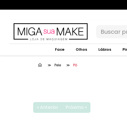
Face
Olhos
Lábios
Pi
Pele
Pó
« Anterior
Próximo »