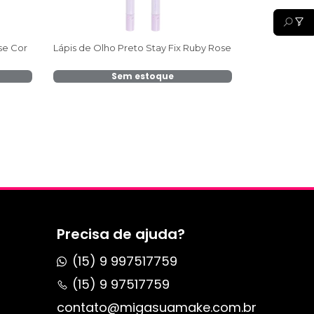
se Cor
Lápis de Olho Preto Stay Fix Ruby Rose
Sem estoque
Precisa de ajuda?
(15) 9 997517759
(15) 9 97517759
contato@migasuamake.com.br