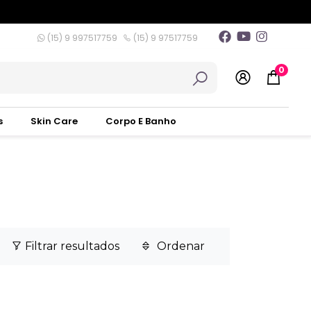
(15) 9 997517759
(15) 9 97517759
0
s
Skin Care
Corpo E Banho
Filtrar resultados
Ordenar