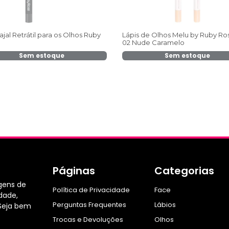
ajal Retrátil para os Olhos Ruby
Lápis de Olhos Melu by Ruby Ro
02 Nude Caramelo
Sem estoque
Sem estoque
Páginas
Categorias
gens de
Política de Privacidade
Face
dade,
Perguntas Frequentes
Lábios
Seja bem
Trocas e Devoluções
Olhos