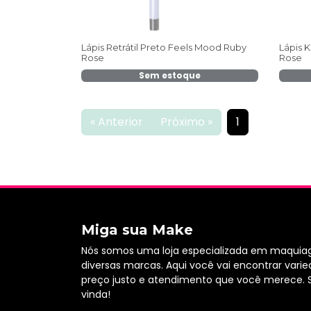
Lápis Retrátil Preto Feels Mood Ruby
Lápis K
Rose
Rose
Sem estoque
« Anterior
Próximo »
1
Miga sua Make
Nós somos uma loja especializada em maquia
diversas marcas. Aqui você vai encontrar varie
preço justo e atendimento que você merece. 
vinda!