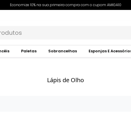
Economize 10% na sua primeira compra com o cupom AMIGA10
ncéis
Paletas
Sobrancelhas
Esponjas E Acessório
Lápis de Olho