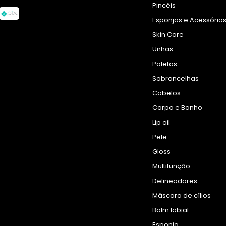
Pincéis
Esponjas e Acessório
Skin Care
Unhas
Paletas
Sobrancelhas
Cabelos
Corpo e Banho
Lip oil
Pele
Gloss
Multifunção
Delineadores
Máscara de cílios
Balm labial
Esponja