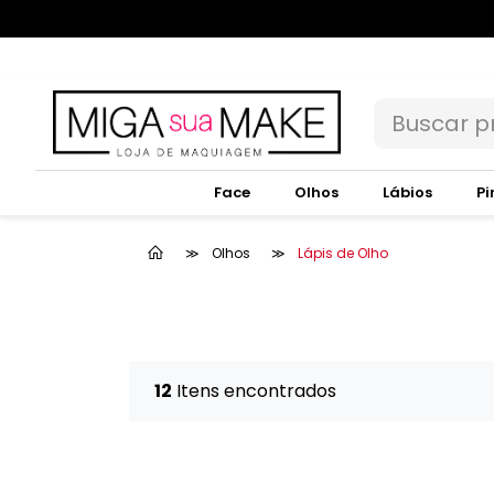
Face
Olhos
Lábios
Pi
Olhos
Lápis de Olho
12
Itens encontrados