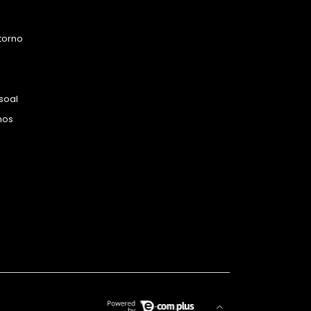
torno
soal
hos