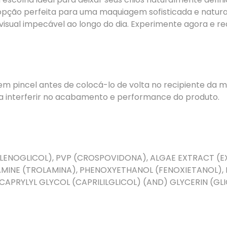
 opção perfeita para uma maquiagem sofisticada e natura
isual impecável ao longo do dia. Experimente agora e rea
bem pincel antes de colocá-lo de volta no recipiente d
sa interferir no acabamento e performance do produto.
ILENOGLICOL), PVP (CROSPOVIDONA), ALGAE EXTRACT (
AMINE (TROLAMINA), PHENOXYETHANOL (FENOXIETANOL)
APRYLYL GLYCOL (CAPRILILGLICOL) (AND) GLYCERIN (GLI