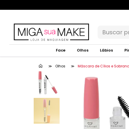
Face
Olhos
Lábios
Pi
Olhos
Máscara de Cílios e Sobran