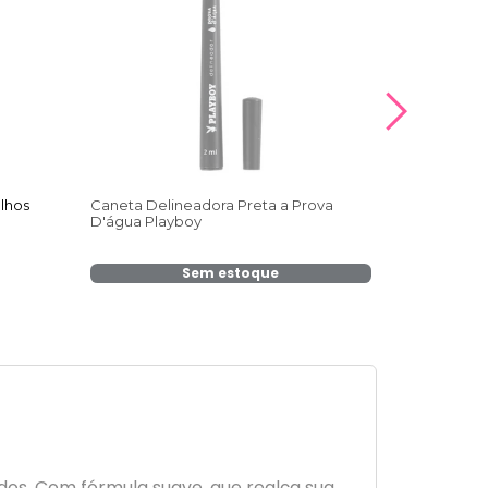
Olhos
Caneta Delineadora Preta a Prova
Máscara de 
D'água Playboy
Alonga Rub
Sem estoque
idos. Com fórmula suave, que realça sua