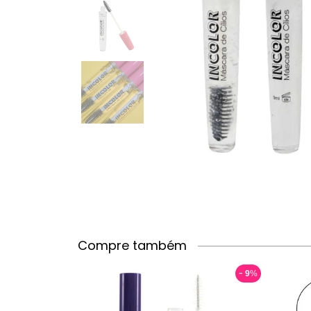
Compre também
9
%