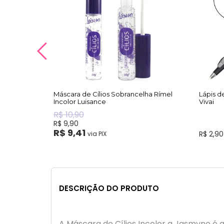
Máscara de Cílios Sobrancelha Rímel
Lápis d
Incolor Luisance
Vivai
R$ 10,90
R$ 9,90
R$ 9,41
R$ 2,90
via PIX
DESCRIÇÃO DO PRODUTO
A Máscara de Cílios Incolor a Jasmyne é a