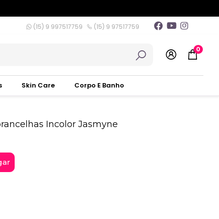
(15) 9 997517759
(15) 9 97517759
0
s
Skin Care
Corpo E Banho
brancelhas Incolor Jasmyne
gar