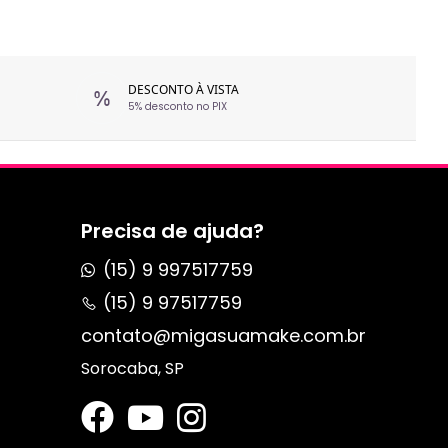
DESCONTO À VISTA
5% desconto no PIX
Precisa de ajuda?
(15) 9 997517759
(15) 9 97517759
contato@migasuamake.com.br
Sorocaba, SP
s