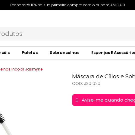
Economize 10% na sua primeira compra com o cupom AMIGA10
ncéis
Paletas
Sobrancelhas
Esponjas E Acessório
celhas Incolor Jasmyne
Máscara de Cílios e So
COD: JS01020
Avise-me quando che