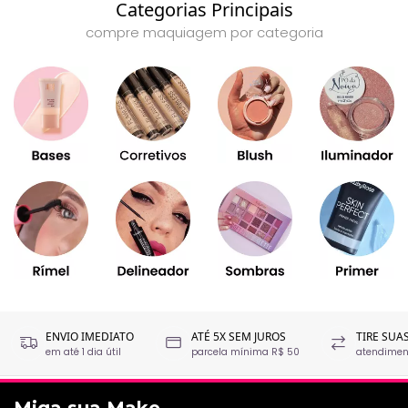
Categorias Principais
compre maquiagem por categoria
ENVIO IMEDIATO
ATÉ 5X SEM JUROS
TIRE SUA
em até 1 dia útil
parcela mínima R$ 50
atendiment