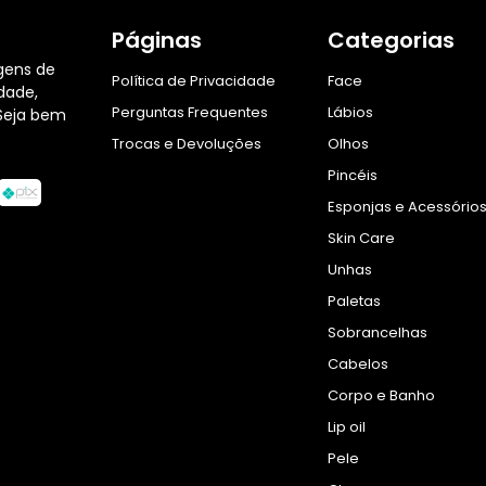
Páginas
Categorias
gens de
Política de Privacidade
Face
dade,
Perguntas Frequentes
Lábios
Seja bem
Trocas e Devoluções
Olhos
Pincéis
Esponjas e Acessório
Skin Care
Unhas
Paletas
Sobrancelhas
Cabelos
Corpo e Banho
Lip oil
Pele