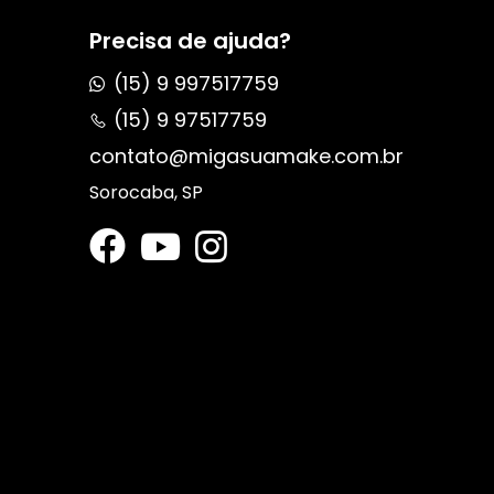
Precisa de ajuda?
(15) 9 997517759
(15) 9 97517759
contato@migasuamake.com.br
Sorocaba, SP
s