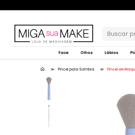
Face
Olhos
Lábios
Pi
Pincel para Sombra
Pincel de Maq