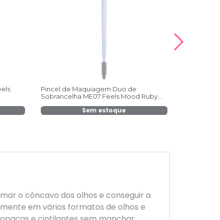
eels
Pincel de Maquiagem Duo de
Pincel par
Sobrancelha ME07 Feels Mood Ruby
Duo LE70 M
Rose
Sem estoque
mar o côncavo dos olhos e conseguir a
amente em vários formatos de olhos e
 opacas e cintilantes sem manchar.