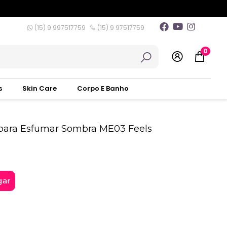
(15) 9 997517759
(15) 9 97517759
0
s
Skin Care
Corpo E Banho
para Esfumar Sombra ME03 Feels
gar