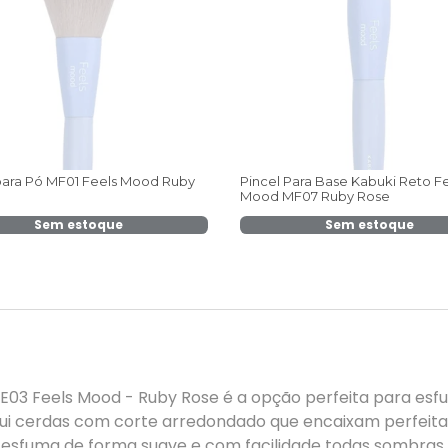
para Pó MF01 Feels Mood Ruby
Pincel Para Base Kabuki Reto F
Mood MF07 Ruby Rose
Sem estoque
Sem estoque
03 Feels Mood - Ruby Rose é a opção perfeita para esfu
ssui cerdas com corte arredondado que encaixam perfeit
l esfuma de forma suave e com facilidade todas sombras