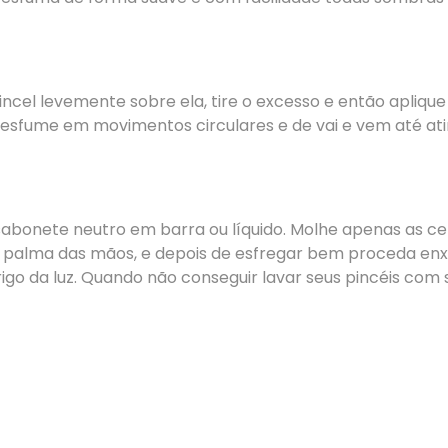
pincel levemente sobre ela, tire o excesso e então apliqu
sfume em movimentos circulares e de vai e vem até atin
bonete neutro em barra ou líquido. Molhe apenas as cer
a palma das mãos, e depois de esfregar bem proceda e
igo da luz. Quando não conseguir lavar seus pincéis com s