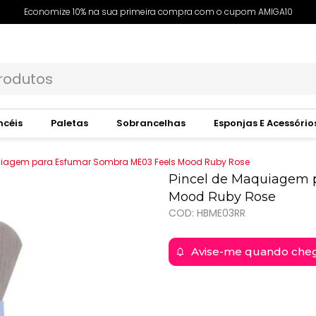
Economize 10% na sua primeira compra com o cupom AMIGA10
ncéis
Paletas
Sobrancelhas
Esponjas E Acessório
uiagem para Esfumar Sombra ME03 Feels Mood Ruby Rose
Pincel de Maquiagem 
Mood Ruby Rose
COD: HBME03RR
Avise-me quando che